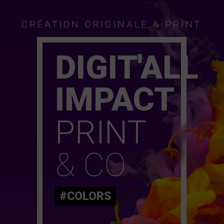
CRÉATION ORIGINALE & PRINT
DIGIT'ALL
IMPACT
PRINT
& CO
#COLORS